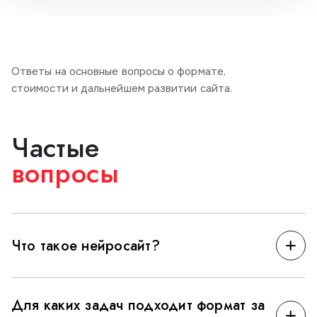
Ответы на основные вопросы о формате,
стоимости и дальнейшем развитии сайта.
Частые
вопросы
Что такое нейросайт?
Это одностраничный сайт, который создаётся быстрее
Для каких задач подходит формат за
за счёт ИИ-инструментов для структуры, текстов и