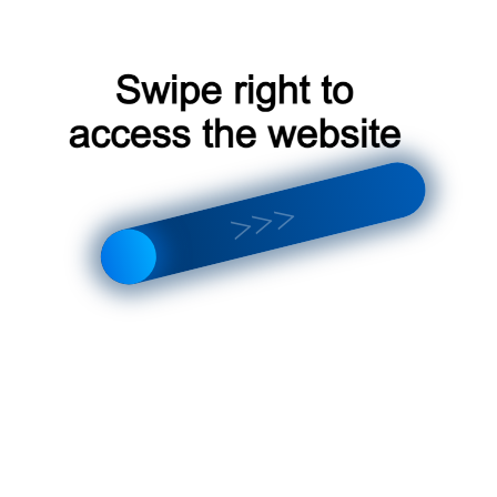
уютный офис.
свыше 1700 показов
программа
Когалым, Ханты-
Блог
ый Уренгой,
Карта сайта
Ваше имя
, Тобольск, Ишим,
и, Талица,
г. Барнаул, ул.
ило одним
E-mail
Главная
Геодезическая
1 (одиннадцать)
47е, офис 22
рков «Фантазия
Телефон (сото
и; в 2007-2008
Портфолио
обязательные п
info@btb.su
ов на реке Иртыш»
Прикрепите 
рверков «Энергия
или ваши мысл
+7 (962) 791-44-55
Фейерверк
I
ерков г. Чебоксары
Telegram
сероссийского
Правовая
Даю согласие 
ва «TERRA LIBERA»
информация
и обработку п
 2010-2011 годах;
© 2009—2026
данных в соотв
ля фейерверков
Сделали и
с пользователь
ого края в 2011,
продвигаем сами
соглашением
.
ародного фестиваля
.Лауреат фестиваля
Оставить заявк
», в рамках
Спасибо за зая
ания города
Мы свяжемся с
ближайшее вре
обсудим детали