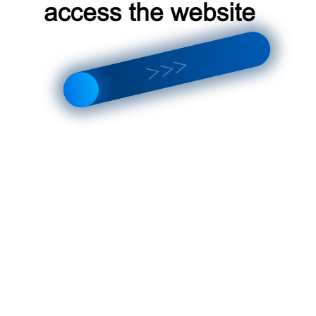
По
По