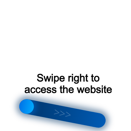
Гл
П
та