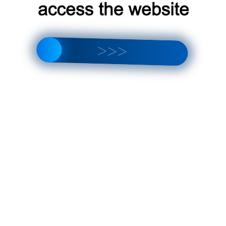
Главн
По
Тепло
компа